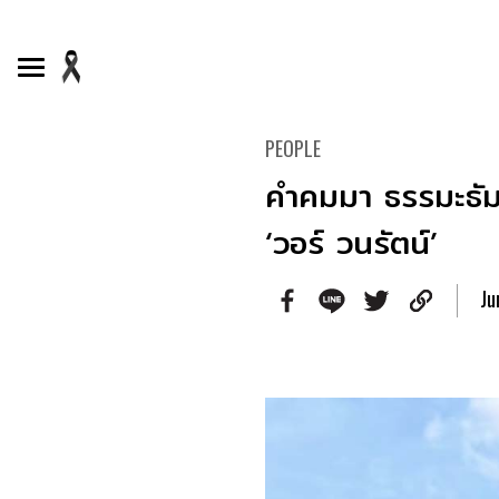
PEOPLE
คำคมมา ธรรมะธัมโม
‘วอร์ วนรัตน์’
Ju